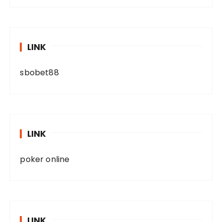
LINK
sbobet88
LINK
poker online
LINK