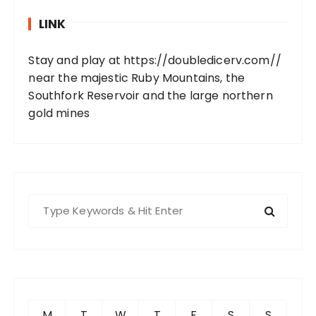
LINK
Stay and play at
https://doubledicerv.com//
near the majestic Ruby Mountains, the
Southfork Reservoir and the large northern
gold mines
S
e
a
r
c
h
f
M
T
W
T
F
S
S