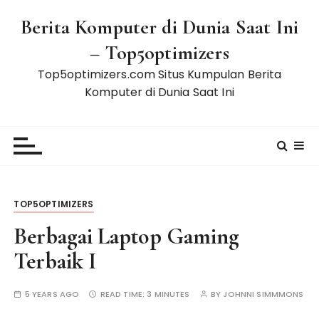
S
Berita Komputer di Dunia Saat Ini
k
i
– Top5optimizers
p
Top5optimizers.com Situs Kumpulan Berita
t
Komputer di Dunia Saat Ini
o
c
o
n
t
e
n
TOP5OPTIMIZERS
t
Berbagai Laptop Gaming
Terbaik I
5 YEARS AGO
READ TIME:
3 MINUTES
BY
JOHNNI SIMMMONS