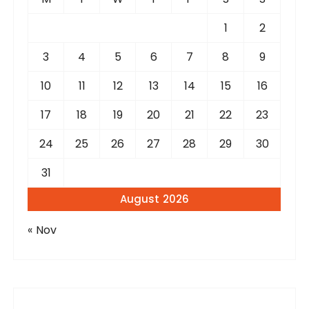
o
r
1
2
:
3
4
5
6
7
8
9
10
11
12
13
14
15
16
17
18
19
20
21
22
23
24
25
26
27
28
29
30
31
August 2026
« Nov