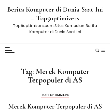
S
Berita Komputer di Dunia Saat Ini
k
i
– Top5optimizers
p
Top5optimizers.com Situs Kumpulan Berita
t
Komputer di Dunia Saat Ini
o
c
o
n
t
e
Tag:
Merek Komputer
n
t
Terpopuler di AS
TOP5OPTIMIZERS
Merek Komputer Terpopuler di AS