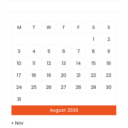
r
c
h
f
M
T
W
T
F
S
S
o
r
1
2
:
3
4
5
6
7
8
9
10
11
12
13
14
15
16
17
18
19
20
21
22
23
24
25
26
27
28
29
30
31
August 2026
« Nov