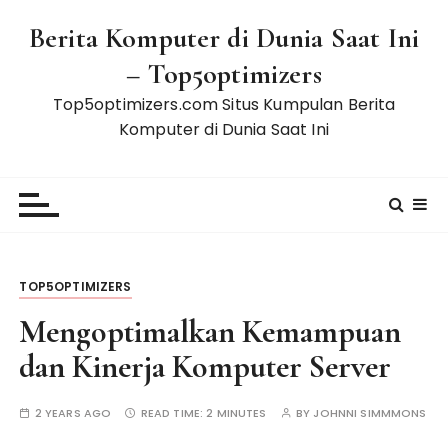
S
Berita Komputer di Dunia Saat Ini
k
i
– Top5optimizers
p
Top5optimizers.com Situs Kumpulan Berita
t
Komputer di Dunia Saat Ini
o
c
o
n
t
e
n
TOP5OPTIMIZERS
t
Mengoptimalkan Kemampuan
dan Kinerja Komputer Server
2 YEARS AGO
READ TIME:
2 MINUTES
BY
JOHNNI SIMMMONS