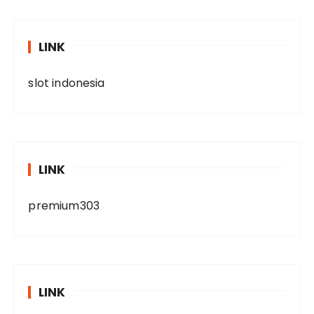
LINK
slot indonesia
LINK
premium303
LINK