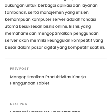
dukungan untuk berbagai aplikasi dan layanan
tambahan, serta manajemen yang efisien,
kemampuan komputer server adalah fondasi
utama kesuksesan bisnis online. Bisnis yang
memahami dan mengoptimalkan penggunaan
server akan memiliki keunggulan kompetitif yang
besar dalam pasar digital yang kompetitif saat ini.
PREV POST
Mengoptimalkan Produktivitas Kinerja
Penggunaan Tablet
NEXT POST