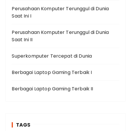
Perusahaan Komputer Terunggul di Dunia
Saat Ini I
Perusahaan Komputer Terunggul di Dunia
Saat Ini II
Superkomputer Tercepat di Dunia
Berbagai Laptop Gaming Terbaik I
Berbagai Laptop Gaming Terbaik II
TAGS