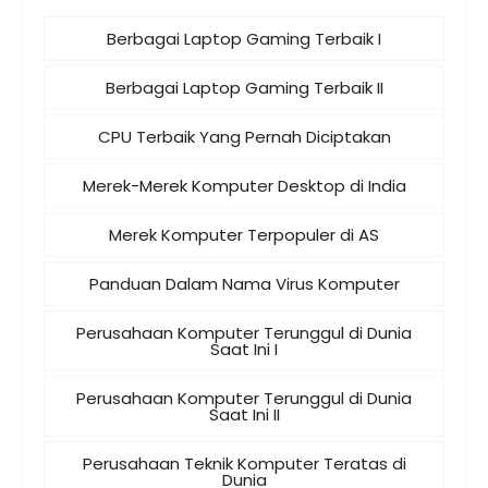
Berbagai Laptop Gaming Terbaik I
Berbagai Laptop Gaming Terbaik II
CPU Terbaik Yang Pernah Diciptakan
Merek-Merek Komputer Desktop di India
Merek Komputer Terpopuler di AS
Panduan Dalam Nama Virus Komputer
Perusahaan Komputer Terunggul di Dunia
Saat Ini I
Perusahaan Komputer Terunggul di Dunia
Saat Ini II
Perusahaan Teknik Komputer Teratas di
Dunia