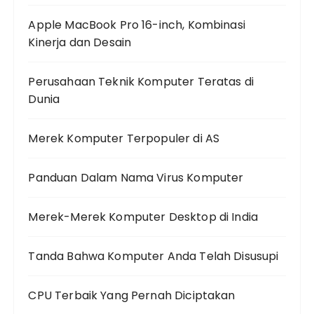
Apple MacBook Pro 16-inch, Kombinasi
Kinerja dan Desain
Perusahaan Teknik Komputer Teratas di
Dunia
Merek Komputer Terpopuler di AS
Panduan Dalam Nama Virus Komputer
Merek-Merek Komputer Desktop di India
Tanda Bahwa Komputer Anda Telah Disusupi
CPU Terbaik Yang Pernah Diciptakan