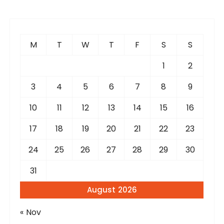
r
c
h
f
M
T
W
T
F
S
S
o
r
1
2
:
3
4
5
6
7
8
9
10
11
12
13
14
15
16
17
18
19
20
21
22
23
24
25
26
27
28
29
30
31
August 2026
« Nov