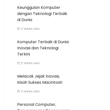
Keunggulan Komputer
dengan Teknologi Terbaik
di Dunia
2 YEARS AGO
Komputer Terbaik di Dunia:
Inovasi dan Teknologi
Terkini
2 YEARS AGO
Melacak Jejak Inovasi,
Kisah Sukses Macintosh
2 YEARS AGO
Personal Computer,