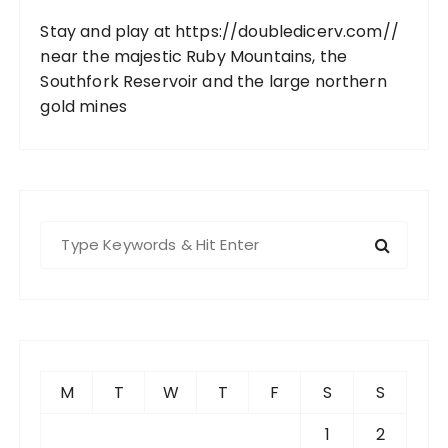
Stay and play at
https://doubledicerv.com//
near the majestic Ruby Mountains, the
Southfork Reservoir and the large northern
gold mines
S
e
a
r
c
h
f
M
T
W
T
F
S
S
o
r
1
2