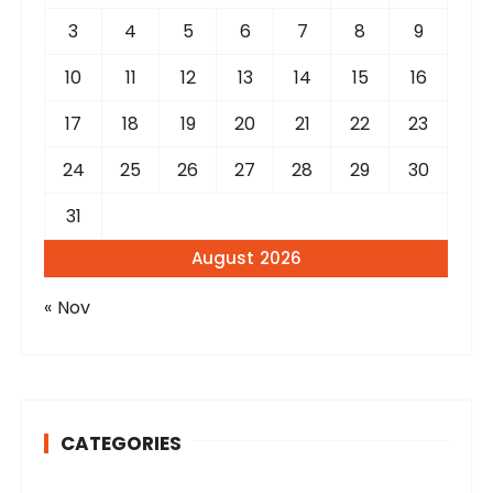
:
3
4
5
6
7
8
9
10
11
12
13
14
15
16
17
18
19
20
21
22
23
24
25
26
27
28
29
30
31
August 2026
« Nov
CATEGORIES