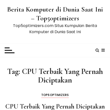
S
Berita Komputer di Dunia Saat Ini
k
i
– Top5optimizers
p
Top5optimizers.com Situs Kumpulan Berita
t
Komputer di Dunia Saat Ini
o
c
o
n
t
e
Tag:
CPU Terbaik Yang Pernah
n
t
Diciptakan
TOP5OPTIMIZERS
CPU Terbaik Yang Pernah Diciptakan