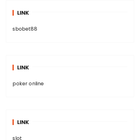
LINK
sbobet88
LINK
poker online
LINK
slot