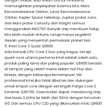
dengan radiasi. Ada dalam daftar ini karena
memungkinkan penjelajahan kosmos kita. Mars
Reconnaissance Orbiter, Lunar Reconnaissance
Orbiter, Kepler Space teleskop, Jupiter probe Juno,
dan Mars probe Curiosity dan InSight semua
menggunakan RAD750. Banyak chip membuat hidup
kita lebih mudah di Bumi, tetapi hanya segelintir
desain yang menyentuh permukaan planet lain.
5. Intel Core 2 Quad Q6600
Ada banyak CPU Core 2 Duo yang bagus, tetapi
quad-core utama pertama Intel adalah salah satu
produk paling lama dan paling populer. Q6600 berada
di tempat yang relatif manis dalam hal fitur dan
kinerja, dengan beberapa kemampuan VM
profesional Intel jika tidak dibatasi dan dukungan
untuk empat core dengan setengah harga Core 2
Extreme QX6700. Overclocker dapat mendorong chip
dari basis 2,4GHz ke lebih dari 3GHz dengan loncatan
G0. Dari semua CPU C2D yang diluncurkan Intel, Q6600