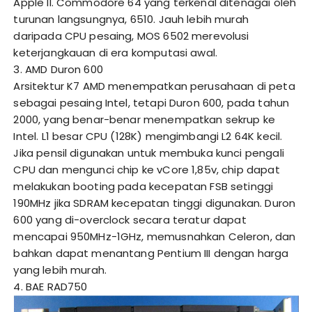
Apple II. Commodore 64 yang terkenal ditenagai oleh
turunan langsungnya, 6510. Jauh lebih murah
daripada CPU pesaing, MOS 6502 merevolusi
keterjangkauan di era komputasi awal.
3. AMD Duron 600
Arsitektur K7 AMD menempatkan perusahaan di peta
sebagai pesaing Intel, tetapi Duron 600, pada tahun
2000, yang benar-benar menempatkan sekrup ke
Intel. L1 besar CPU (128K) mengimbangi L2 64K kecil.
Jika pensil digunakan untuk membuka kunci pengali
CPU dan mengunci chip ke vCore 1,85v, chip dapat
melakukan booting pada kecepatan FSB setinggi
190MHz jika SDRAM kecepatan tinggi digunakan. Duron
600 yang di-overclock secara teratur dapat
mencapai 950MHz-1GHz, memusnahkan Celeron, dan
bahkan dapat menantang Pentium III dengan harga
yang lebih murah.
4. BAE RAD750