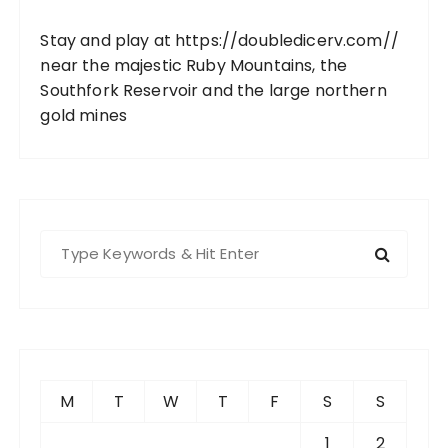
Stay and play at
https://doubledicerv.com//
near the majestic Ruby Mountains, the
Southfork Reservoir and the large northern
gold mines
S
e
a
r
c
h
f
M
T
W
T
F
S
S
o
r
1
2