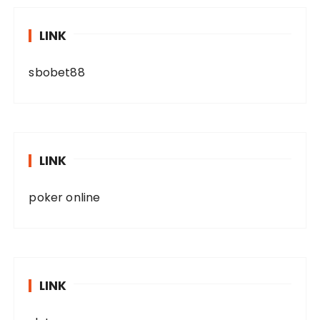
LINK
sbobet88
LINK
poker online
LINK