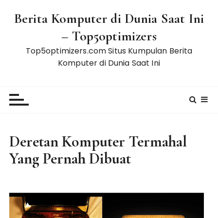
S
Berita Komputer di Dunia Saat Ini
k
i
– Top5optimizers
p
Top5optimizers.com Situs Kumpulan Berita
t
Komputer di Dunia Saat Ini
o
c
o
n
t
e
Deretan Komputer Termahal
n
t
Yang Pernah Dibuat