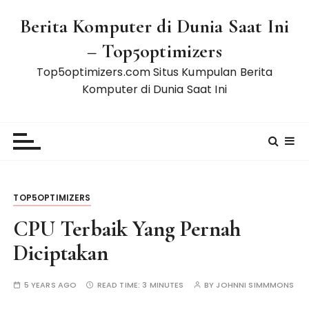
S
Berita Komputer di Dunia Saat Ini
k
i
– Top5optimizers
p
Top5optimizers.com Situs Kumpulan Berita
t
Komputer di Dunia Saat Ini
o
c
o
n
t
e
n
TOP5OPTIMIZERS
t
CPU Terbaik Yang Pernah
Diciptakan
5 YEARS AGO
READ TIME:
3 MINUTES
BY
JOHNNI SIMMMONS